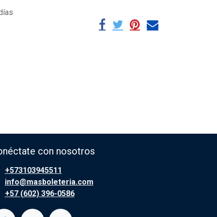
días
onéctate con nosotros
+573103945511
info@masboleteria.com
+57 (602) 396-0586