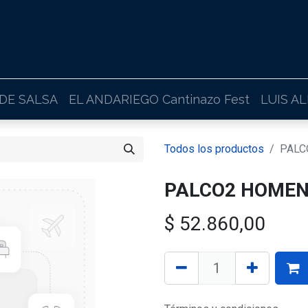
 DE SALSA
EL ANDARIEGO Cantinazo Fest
LUIS A
Todos los productos
PALC
PALCO2 HOME
$
52.860,00