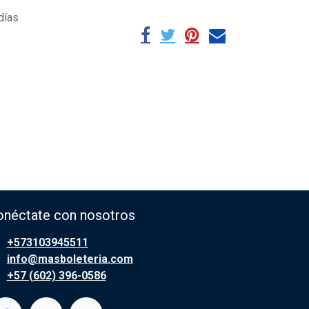
días
onéctate con nosotros
+573103945511
info@masboleteria.com
+57 (602) 396-0586