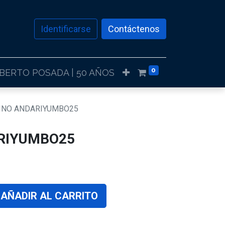
Identificarse
Contáctenos
0
LBERTO POSADA | 50 AÑOS
INO ANDARIYUMBO25
RIYUMBO25
AÑADIR AL CARRITO